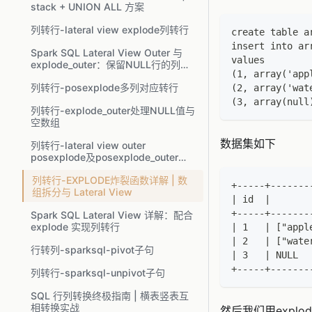
stack + UNION ALL 方案
列转行-lateral view explode列转行
create table a
insert into ar
Spark SQL Lateral View Outer 与
values
explode_outer：保留NULL行的列转
(1, array('app
行
列转行-posexplode多列对应转行
(2, array('wat
(3, array(null
列转行-explode_outer处理NULL值与
空数组
数据集如下
列转行-lateral view outer
posexplode及posexplode_outer多
列对应转行
列转行-EXPLODE炸裂函数详解 | 数
+-----+-------
组拆分与 Lateral View
| id  |       
+-----+-------
Spark SQL Lateral View 详解：配合
explode 实现列转行
| 1   | ["appl
| 2   | ["wate
行转列-sparksql-pivot子句
| 3   | NULL  
+-----+-------
列转行-sparksql-unpivot子句
SQL 行列转换终极指南 | 横表竖表互
相转换实战
然后我们用explo