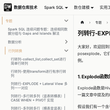
数据仓库技术
数据仓库技术
Spark SQL
数仓建模
实用
专题
专题
Spark SQL 连续问题专题：连续相同数
列转行-EXPL
据分组与 Gaps and Islands 解法
数据分析
大家好，欢迎回到我
行列转换
posexplod
行转列-collect_list,collect_set进行
例。
简单行转列
行转列-使用transform进行有序行转
列
1. Explode
列转行-EXPLODE + Lateral View 多
Explode函数
列一一对应
一篇文章中提及的La
列转行-多行转多列（竖表转横表）|
CASE WHEN + PIVOT 实现
假设我们有一个含
列转行-多列转多行（横表变竖表）|