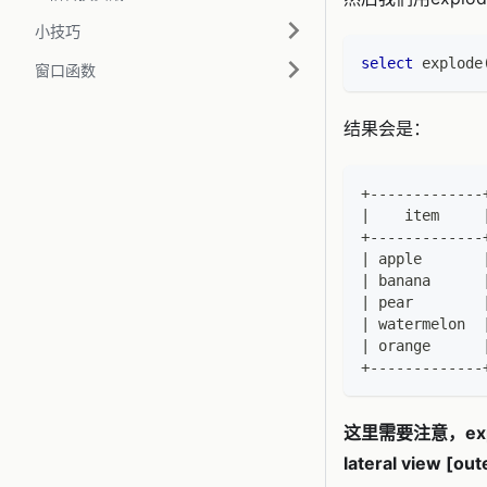
小技巧
select
 explode
窗口函数
结果会是：
+-------------
|    item     
+-------------
| apple       
| banana      
| pear        
| watermelon  
| orange      
+-------------
这里需要注意，e
lateral view [o