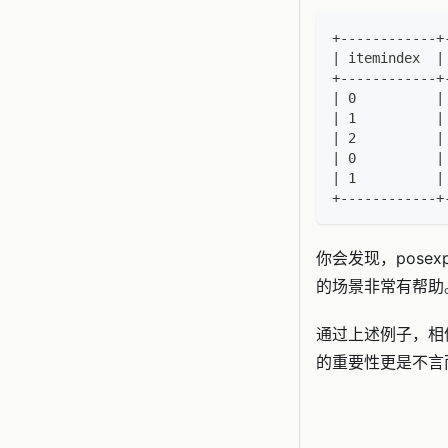
+------------+
| itemindex  |
+------------+
| 0          |
| 1          |
| 2          |
| 0          |
| 1          |
+------------+
你会发现，pose
的场景非常有帮助
通过上述例子，相信
的重要性更是不言