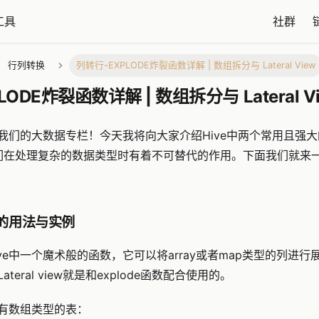
工具
社群
行列转换
列转行-EXPLODE炸裂函数详解 | 数组拆分与 Lateral View
ODE炸裂函数详解 | 数组拆分与 Lateral V
们的大数据专栏！今天我将向大家介绍Hive中两个常用且强大的函
e，它们在处理复杂的数据类型时有着不可替代的作用。下面我们就
函数的用法与实例
是Hive中一个魔术般的函数，它可以将array或者map类型的列
teral view就是和explode函数配合使用的。
有数组类型的表：